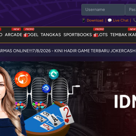
📱 Download
|
💬 Live Chat
|

NEW
PROMO
PROMO
NEW
NO
ARCADE
TOGEL
TANGKAS
SPORTBOOKS
SLOTS
TEMBAK IKA
/8/2026 - KINI HADIR GAME TERBARU JOKERCASH !!! AKSES LINK 