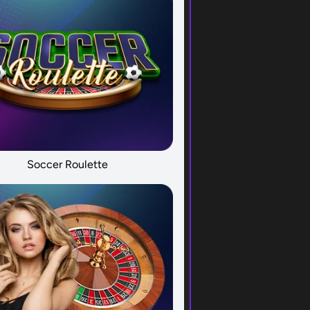
Soccer Roulette