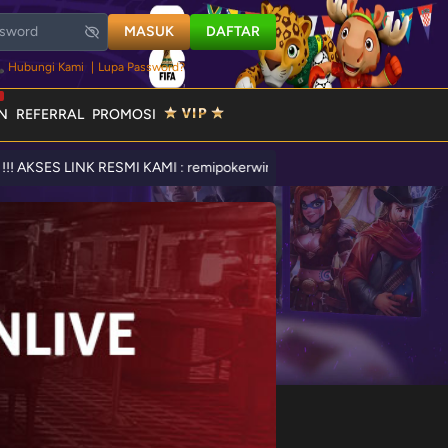
MASUK
DAFTAR
 Hubungi Kami
|
Lupa Password?
N
REFERRAL
PROMOSI
RESMI KAMI : remipokerwinn.net & remipokerwinn.org BCA BNI B