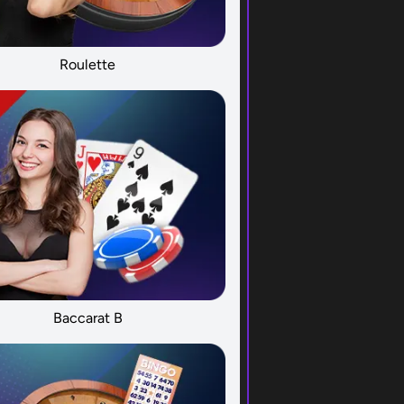
Roulette
Baccarat B