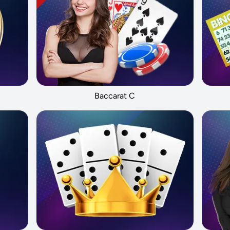
Baccarat C