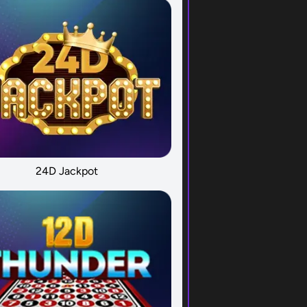
24D Jackpot