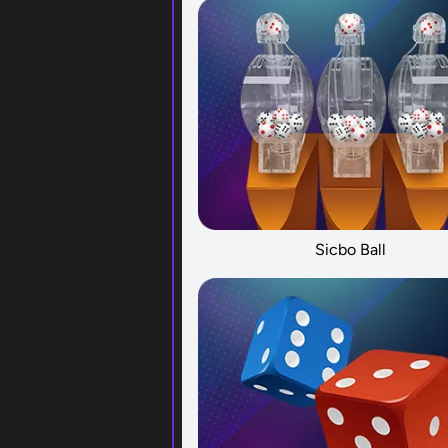
Sicbo Ball